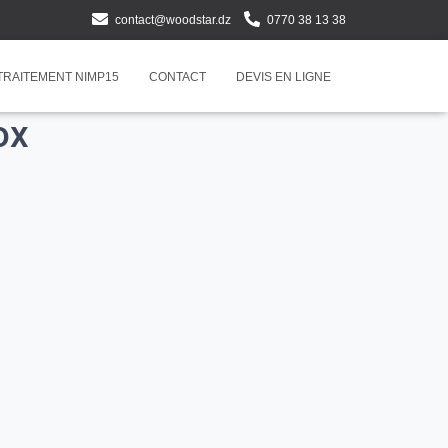
contact@woodstar.dz
0770 38 13 38
TRAITEMENT NIMP15
CONTACT
DEVIS EN LIGNE
ox